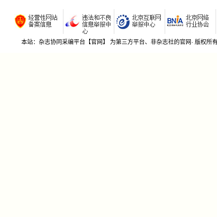
若有期刊社不希望我期刊杂志协同采编平台收录贵刊
沈红磊;
的，请来函告知，我平台将及时删除！本平台信息来源
工程科
于网络公开信息和社里所提供的征稿函。
(50)
代远大;
本站：杂志协同采编平台【官网】 为第三方平台、非杂志社的官网· 版权
(53)
韩明;刘
(55
段国豪;
(59)
胡清智
(61)
李国庆
(63)
马亚芹;
(65)
江洁;吴
(69)
牛勤;胡
(72)