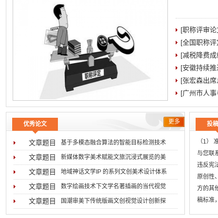
[职称评审
[全国职称
[减税降费成
[安徽持续
[张宏森出
[广州市人事
更多
优秀论文
投
（1）
文章题目
基于多模态融合算法的智能目标检测技术
与您联系
2026-08-05
文章题目
新媒体数字美术赋能文旅沉浸式展览的美
违反宪
2026-07-31
文章题目
地域神话文学IP 的系列文创美术设计体系
原创性
2026-07-29
文章题目
数字绘画技术下文学名著插画的当代视觉
方的其
2026-07-16
稿标准
文章题目
国潮审美下传统版画文创视觉设计创新探
无
2026-07-02