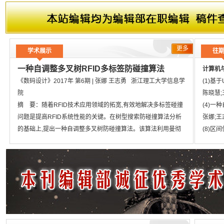
更多
学术展示
往
一种自调整多叉树RFID多标签防碰撞算法
计算机
《数码设计》2017年 第6期 | 张娜 王志勇 浙江理工大学信息学
(1)基
院
陈晓慧;
摘 要：随着RFID技术应用领域的拓宽,有效地解决多标签碰撞
(4)一
问题是提高RFID系统性能的关键。在树型搜索防碰撞算法分析
张娜;王
的基础上,提出一种自调整多叉树防碰撞算法。该算法利用曼彻
(8)
斯特编码提取标签碰撞位,组合成新的标签序列号,然后阅读器选
张佳;张
取两位序列号进行异或运算,并根据运算结果自调整搜索树的叉
(12
数搜索标签。该算法增加检测命令,可以减少空时隙的数目,仿真
王静;宋
实验表明,自调整多叉树算法在阅读器查询次数、系统吞吐率和
(15)
传输比特数上比QT算法和改进的四叉树算法都有所提升,在多标
叶仙;胡
签识别中更有竞争力。
(20
【分 类】 【工业技术】 > 自动化技术、计算机技术 > 计算技
王庚