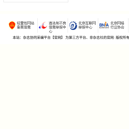
本站：杂志协同采编平台【官网】 为第三方平台、非杂志社的官网· 版权