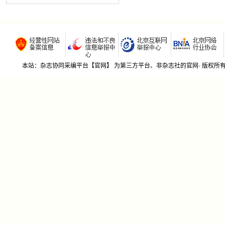
本站：杂志协同采编平台【官网】 为第三方平台、非杂志社的官网· 版权