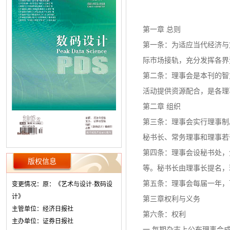
第一章 总则
第一条：为适应当代经济与
际市场接轨，充分发挥各界
第二条：理事会是本刊的智
活动提供资源配合，是各理
第二章 组织
第三条：理事会实行理事制
秘书长、常务理事和理事若
第四条：理事会设秘书处，
版权信息
等。秘书长由理事长提名，
第五条：理事会每届一年，
变更情况：原：《艺术与设计·数码设
计》
第三章权利与义务
主管单位：经济日报社
第六条：权利
主办单位：证券日报社
一.每期杂志上公布理事会