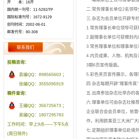
开 本：16开
二.常务理事长单位2名领
国内统一刊号：11-5292/TP
国际标准刊号：1672-9129
三.杂志为会员单位开辟专
创刊时间：2002-06-01
1.常务理事长单位领导可
邮发代号：80-308
2.副理事长单位可获赠封
3.常务理事单位和理事单
联系我们
4.内页成果、人物、机构
投稿咨询：
3期6页宣传版面。
5.彩色夹页宣传展示，各
袁编QQ：898565603 ；
四.杂志每期开辟“理事传
张编QQ：3555095919
五.出席参加杂志社举办的
稿件查询：
六.理事单位可由杂志社推
王编QQ：356725673 ；
企业联合会会员单位，依靠
吴编QQ：1807295783
作，利用欧美亚三大洲广大
工作时间：早上9点——下午5点
七.定期组织理事单位赴境
(周日除外)