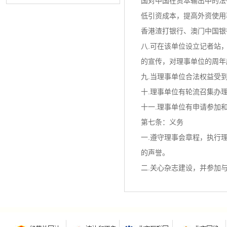
国对中国在资本输出中的法
低引资成本，提高外资使用
香港渣打银行、澳门中国银
八.可在该单位设立记者站
的宣传，对理事单位的周年
九.当理事单位合法权益受
十.理事单位有轮流召集办
十一.理事单位有申请参加
第七条：义务
一.遵守理事会章程，执行
的声誉。
二.关心杂志建设，并参加