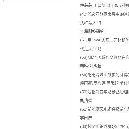
林萌萌;于滨凯;张朋永;赵悦
(48)浅谈互联网发展中的
沈红磊;杜海
工程科技研究
(50)用Excel实现二元材
代远大;钟鸣
(53)MM440系列变频器
韩明;刘明超
(55)配电网理论线损的计
段国豪;罗雪莲;黄武超;姜佳
(59)浅谈对变电站精益管
胡清智
(61)新能源风电备件精益
李国庆
(63)桥梁用钢丝绳QS82