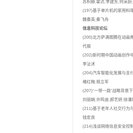
苏枳赫;霍达;李建东;何采蔚
(197)基于单片机的家用料
魏春英;秦飞舟
信息科技论坛
(200)北方萨满图腾在动
代振
(202)新时期中国动画创
李沚沭
(204)汽车智能化发展与
褚红梅;祖立军
(207)“一带一路”战略背
刘丽娴;许鸣迪;郝艺妍;徐潘
(211)基于老年人社交行
钱宏良
(214)浅谈网络信息安全控