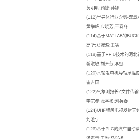
黄明明;顾捷;孙娜
(112)半导体行业含氨-
黄攀峰;应晓芳;王春冬
(114)基于MATLAB的B
高昕;郑娥湄;王猛
(118)基于RFID技术
靳淑敏;刘齐芬;李娜
(120)水轮发电机导轴承
瞿吉国
(122)气象测报长Z文件
李宗参;张学彬;刘英春
(124)UHF频段电视发射
刘澄宇
(126)基于PLC的汽车自
汤泰青;于灏;马兴扬