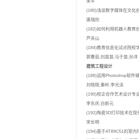
宋平
(180)浅谈数字媒体在文
唐瑞欣
(182)如何利用机器人教
芦关山
(184)教育信息化试点院
郭曹茹;刘苗苗;马于苗;孙洋
建筑工程设计
(188)运用Photosho
刘晓晓;秦岭;李光洁
(190)校企合作艺术设计
李东庆;白新元
(192)陶瓷3D打印技术在
宋长明
(194)基于AT89C51的