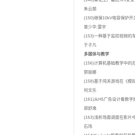
朱云朋
(150)继保10kV电容保
曾少华;雷宇
(153)一种基于监控视频
于子凡
多媒体与教学
(156)计算机基础教学中
郭丽娜
(158)基于闯关游戏在《
何文乐
(161)从H5广告设计看数
郑舒逸
(163)浅析场面调度在影
石玮