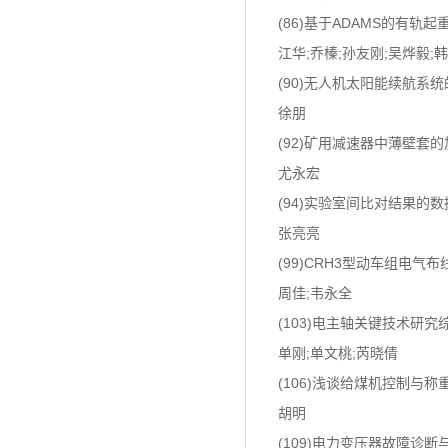
(86)基于ADAMS的有轨
江华;乔榛;孙友刚;吴烨毅;
(90)无人机太阳能续航系
徐朋
(92)矿用减速器中薄壁套的
尤永宏
(94)实验室间比对结果的
张亮亮
(99)CRH3型动车组电气
周佳;韦永全
(103)电主轴关键技术研究
单刚;单文桃;芮晓倩
(106)浅谈给煤机控制与
胡明
(109)电力变压器故障诊