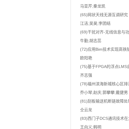
马亚芹;秦龙凯
(65)网状天线无源互调研究
江洁;吴昊;李团结
(69)干扰对齐-无线信息
牛勤;胡志蕊
(72)应用Bim技术实现高
欧阳艳
(75)基于FPGA的浮点L
齐志强
(78)福州滨海新城核心区
乔小琴;赵庆;郭攀攀;戴健男
(81)刮板输送机断链故障
仝云龙
(83)西门子DCS通讯技
王向义;韩明