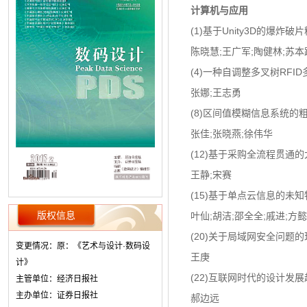
计算机与应用
(1)基于Unity3D的爆炸
陈晓慧;王广军;陶健林;苏本
(4)一种自调整多叉树RFI
张娜;王志勇
(8)区间值模糊信息系统的
张佳;张晓燕;徐伟华
(12)基于采购全流程贯通
王静;宋赛
(15)基于单点云信息的未
版权信息
叶仙;胡洁;邵全全;戚进;方懿
(20)关于局域网安全问题
变更情况：原：《艺术与设计·数码设
王庚
计》
(22)互联网时代的设计发展
主管单位：经济日报社
主办单位：证券日报社
郝边远