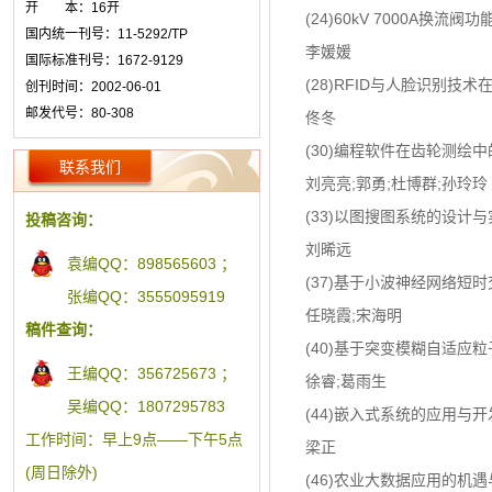
开 本：16开
(24)60kV 7000A换流
国内统一刊号：11-5292/TP
李媛媛
国际标准刊号：1672-9129
(28)RFID与人脸识别技
创刊时间：2002-06-01
邮发代号：80-308
佟冬
(30)编程软件在齿轮测绘
联系我们
刘亮亮;郭勇;杜博群;孙玲玲
(33)以图搜图系统的设计与
投稿咨询：
刘晞远
袁编QQ：898565603 ；
(37)基于小波神经网络短
张编QQ：3555095919
任晓霞;宋海明
稿件查询：
(40)基于突变模糊自适应
王编QQ：356725673 ；
徐睿;葛雨生
吴编QQ：1807295783
(44)嵌入式系统的应用与开
工作时间：早上9点——下午5点
梁正
(周日除外)
(46)农业大数据应用的机