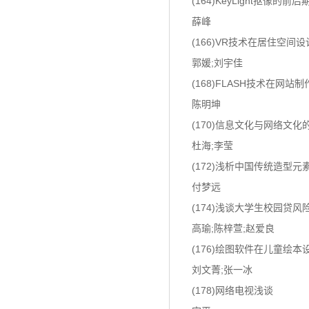
(164)KeyLight抠像的前
薛峰
(166)VR技术在居住空间
郭媛;刘宇佳
(168)FLASH技术在网站
陈明坤
(170)信息文化与网络文化
杜海;李莹
(172)浅析中国传统造型
付梦远
(174)浅谈大学生校园贷风
高瑜;陈梓萱;赵爱良
(176)绘图软件在儿童绘
刘文菁;张一冰
(178)网络电视浅谈