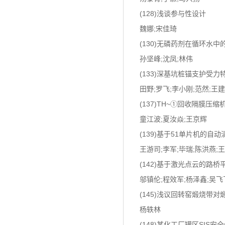
(128)浅谈参与性设计
魏娜;宋佳琦
(130)无磷药剂在循环水中
孙坚峰;沈凤;林伟
(133)深基坑桩锚支护受
田野;罗飞;李小刚;范然;王
(137)TH~①回收隔膜压
童江波;夏汝焱;王京辉
(139)基于51单片机的自
王游司;李军;毕瑞;陈洪燕;
(142)基于激光点云的路
邬镇伦;程效军;杨泽鑫;吴飞
(145)浅议回转窑煅烧带
杨轶林
(148)某化工厂罐区SIS