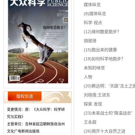
媒体纵览
(8)媒体纵览
科学·视点
(12)缘何酷爱跑步？
胡珉琦
(15)跑出来的健康
(18)如何科学地跑步？
未知的味觉
人物
(20)赖远明：“天路”冻土
刘晓倩;王进东
版权信息
探索·发现
变更情况：原：《大众科学：科学研
(23)未来战士的“降温战衣”
究与实践》
王永超
主管单位：吉林省延边朝鲜族自治州
(26)揭开十大自然之谜
文化广电新闻出版局