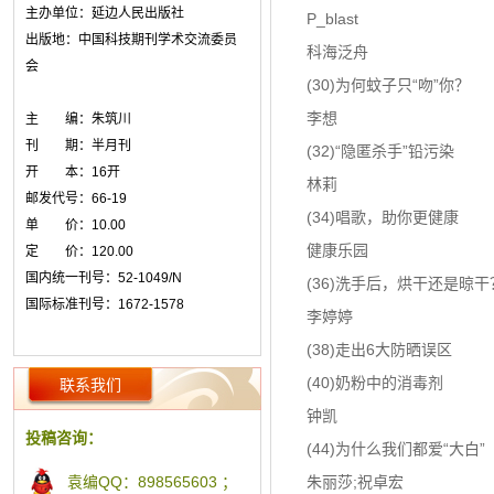
主办单位：延边人民出版社
P_blast
出版地：中国科技期刊学术交流委员
科海泛舟
会
(30)为何蚊子只“吻”你？
李想
主 编：朱筑川
刊 期：半月刊
(32)“隐匿杀手”铅污染
开 本：16开
林莉
邮发代号：66-19
(34)唱歌，助你更健康
单 价：10.00
健康乐园
定 价：120.00
国内统一刊号：52-1049/N
(36)洗手后，烘干还是晾干
国际标准刊号：1672-1578
李婷婷
(38)走出6大防晒误区
(40)奶粉中的消毒剂
联系我们
钟凯
投稿咨询：
(44)为什么我们都爱“大白”
朱丽莎;祝卓宏
袁编QQ：898565603 ；