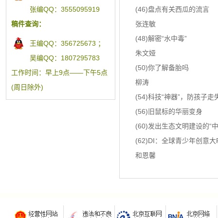
(46)盘点有关西瓜的流言
张编QQ：3555095919
张连敏
稿件查询：
(48)解密“水中毒”
王编QQ：356725673 ；
朱文娅
吴编QQ：1807295783
(50)你了解备胎吗
工作时间：早上9点——下午5点
柳涛
(周日除外)
(54)科技“神器”，防孩子走
(56)旧鼠标的华丽变身
(60)发出生态文明建设的“
(62)DI：全球青少年创意大
和恩馨