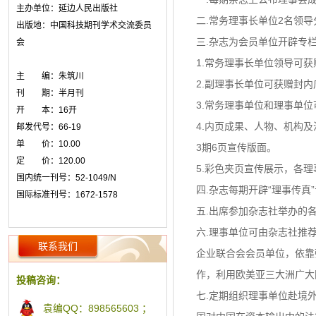
主办单位：延边人民出版社
二.常务理事长单位2名领
出版地：中国科技期刊学术交流委员
三.杂志为会员单位开辟专
会
1.常务理事长单位领导可
主 编：朱筑川
2.副理事长单位可获赠封
刊 期：半月刊
3.常务理事单位和理事单
开 本：16开
4.内页成果、人物、机构
邮发代号：66-19
单 价：10.00
3期6页宣传版面。
定 价：120.00
5.彩色夹页宣传展示，各
国内统一刊号：52-1049/N
四.杂志每期开辟“理事传
国际标准刊号：1672-1578
五.出席参加杂志社举办的
六.理事单位可由杂志社推
联系我们
企业联合会会员单位，依靠
作，利用欧美亚三大洲广大
投稿咨询：
七.定期组织理事单位赴境
袁编QQ：898565603 ；