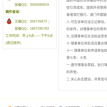
国对中国在资本输出中的法
张编QQ：3555095919
低引资成本，提高外资使用
稿件查询：
香港渣打银行、澳门中国银
王编QQ：356725673 ；
八.可在该单位设立记者站
吴编QQ：1807295783
的宣传，对理事单位的周年
工作时间：早上9点——下午5点
九.当理事单位合法权益受
(周日除外)
十.理事单位有轮流召集办
十一.理事单位有申请参加
第七条：义务
一.遵守理事会章程，执行
的声誉。
二.关心杂志建设，并参加