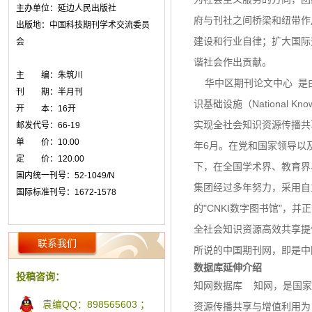
主办单位：延边人民出版社
府与刊社之间桥梁和纽带作
出版地：中国科技期刊学术交流委员
建设和行业自律；扩大国际
会
谐社会作出贡献。
主 编：朱筑川
华中区期刊论文中心 是
刊 期：半月刊
识基础设施（National Kn
开 本：16开
实现全社会知识资源传播共
邮发代号：66-19
单 价：10.00
年6月。在党和国家领导以
定 价：120.00
下，在全国学术界、教育界
国内统一刊号：52-1049/N
集团经过多年努力，采用自
国际标准刊号：1672-1578
的"CNKI数字图书馆"，
全社会知识资源高效共享提
联系我们
所说的中国期刊网，即是中
数据库延伸介绍
投稿咨询：
知网数据库 知网，是国家
袁编QQ：898565603 ；
资源传播共享与增值利用为目