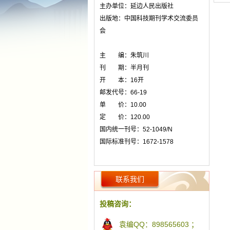
主办单位：延边人民出版社
出版地：中国科技期刊学术交流委员
会
主 编：朱筑川
刊 期：半月刊
开 本：16开
邮发代号：66-19
单 价：10.00
定 价：120.00
国内统一刊号：52-1049/N
国际标准刊号：1672-1578
联系我们
投稿咨询：
袁编QQ：898565603 ；