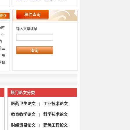
娜、胡文阳)
已录用ZGJZYNJ2024072602
(乔德
稿件查询
更多
山)
已录用ZGJZYNJ2024072601
(田然)
及时
输入文章编号：
 不
的
第三
于用
单位
热门论文分类
医药卫生论文
工业技术论文
|
教育教学论文
科学技术论文
|
财经贸易论文
建筑工程论文
|