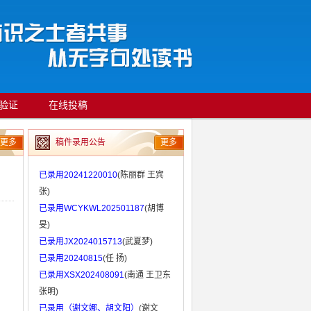
验证
在线投稿
更多
稿件录用公告
更多
已录用20241220010
(陈丽群 王宾
张)
已录用WCYKWL202501187
(胡博
旻)
已录用JX2024015713
(武夏梦)
已录用20240815
(任 扬)
已录用XSX202408091
(南通 王卫东
张明)
已录用（谢文娜、胡文阳）
(谢文