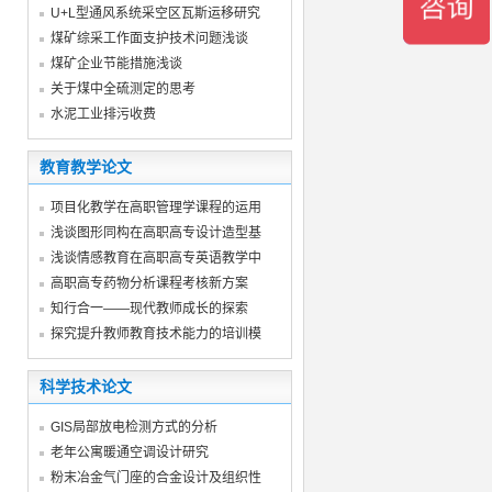
U+L型通风系统采空区瓦斯运移研究
煤矿综采工作面支护技术问题浅谈
煤矿企业节能措施浅谈
关于煤中全硫测定的思考
水泥工业排污收费
教育教学论文
项目化教学在高职管理学课程的运用
浅谈图形同构在高职高专设计造型基
浅谈情感教育在高职高专英语教学中
高职高专药物分析课程考核新方案
知行合一——现代教师成长的探索
探究提升教师教育技术能力的培训模
科学技术论文
GIS局部放电检测方式的分析
老年公寓暖通空调设计研究
粉末冶金气门座的合金设计及组织性