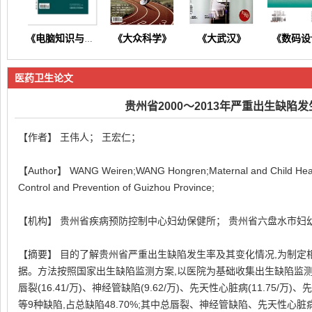
《大众科学》
《大武汉》
《数码设
《电脑知识与技术》
医药卫生论文
贵州省2000～2013年严重出生缺陷
【作者】 王伟人； 王宏仁；
《东方养生》
《今日财富》
《今日健康》
《商情
【Author】 WANG Weiren;WANG Hongren;Maternal and Child Health 
Control and Prevention of Guizhou Province;
【机构】 贵州省疾病预防控制中心妇幼保健所； 贵州省六盘水市妇
【摘要】 目的了解贵州省严重出生缺陷发生率及其变化情况,为制定
据。方法按照国家出生缺陷监测方案,以医院为基础收集出生缺陷监测资料
唇裂(16.41/万)、神经管缺陷(9.62/万)、先天性心脏病(11.75/万)、
等9种缺陷,占总缺陷48.70%;其中总唇裂、神经管缺陷、先天性心脏