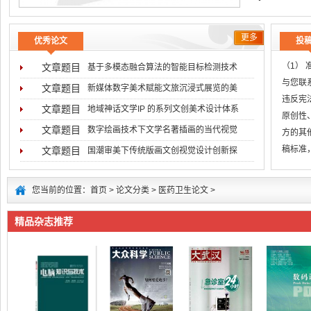
更多
优秀论文
投
（1）
文章题目
基于多模态融合算法的智能目标检测技术
与您联系
文章题目
新媒体数字美术赋能文旅沉浸式展览的美
违反宪
文章题目
地域神话文学IP 的系列文创美术设计体系
原创性
文章题目
数字绘画技术下文学名著插画的当代视觉
方的其
稿标准
文章题目
国潮审美下传统版画文创视觉设计创新探
无
您当前的位置：
首页
>
论文分类
>
医药卫生论文
>
精品杂志推荐