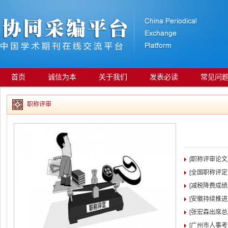
首页
诚信为本
关于我们
发表必读
常见问
职称评审
[职称评审论
[全国职称评
[减税降费成绩
[安徽持续推
[张宏森出席
[广州市人事考