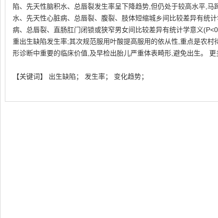
陷、先天性脑积水、总唇裂发生率呈下降趋势,但仍处于较高水平,马
水、先天性心脏病、总唇裂、腹裂、肢体短缩城乡间比较差异有统计学意义
病、总唇裂、直肠肛门闭锁或狭窄男女间比较差异有统计学意义(P<0.
重出生缺陷发生率;其次规范服用叶酸提高服用的依从性,重点是农村
形诊断中重要的临床价值,及早检出胎儿严重体表畸形,避免出生。 更
【关键词】 出生缺陷； 发生率； 变化趋势；